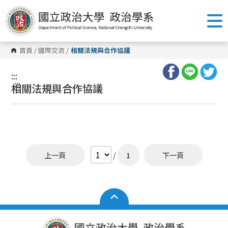
跳
到
主
要
內
容
首頁
/
國際交流
/
相關法規與合作協議
區
塊
:::
:::
相關法規與合作協議
上一頁
/
1
下一頁