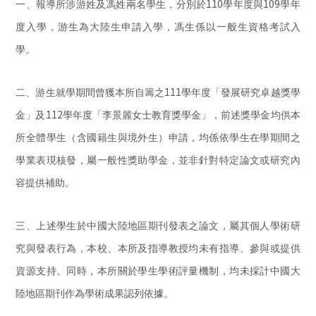
110
109
一、報導所涉游姓及馮姓兩名學生，分別於
學年度與
學年
度入學，游生為大陸生申請入學，馮生係以一般生資格考試入
學。
111
二、游生就學期間曾獲本所自籌之
學年度「發展研究卓越獎學
112
金」及
學年度「李景麗女士教育獎學金」，前述獎學金均供本
所全體學生（含國籍生與境外生）申請，均係依學生在學期間之
學業表現核發，屬一般性獎助學金，並非針對特定論文或研究內
容提供補助。
三、上述學生於中國大陸地區期刊發表之論文，屬其個人學術研
究與發表行為，本校、本所及指導教授均未有指導、參與或提供
資源支持。同時，本所關於學生學術評量機制，均未採計中國大
陸地區期刊作為學術成果認列依據。