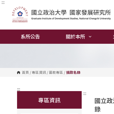
:::
跳
到
主
要
內
容
區
塊
系所公告
關於本所
首頁
/
專區資訊
/
募款專區
/
捐款名錄
:::
:::
專區資訊
國立政
錄