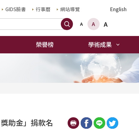
GIDS臉書
行事曆
網站導覽
English
搜尋
A
A
A
榮譽榜
學術成果
習獎助金」捐款名