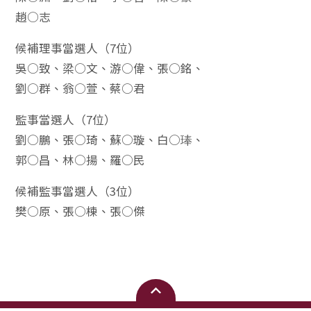
趙○志
候補理事當選人（7位）
吳○致、梁○文、游○偉、張○銘、
劉○群、翁○萱、蔡○君
監事當選人（7位）
劉○鵬、張○琦、蘇○璇、白○琫、
郭○昌、林○揚、羅○民
候補監事當選人（3位）
樊○原、張○棟、張○傑