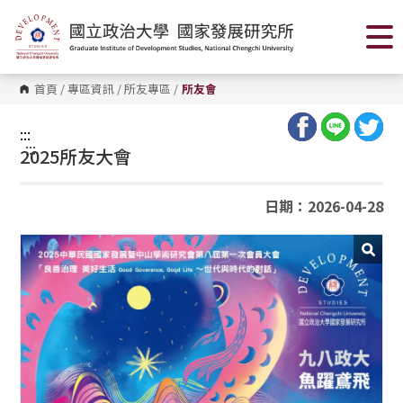
跳
到
主
要
內
容
首頁
/
專區資訊
/
所友專區
/
所友會
區
塊
:::
:::
2025所友大會
日期：2026-04-28