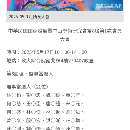
2025-05-17_所友大會
中華民國國家發展暨中山學術研究會第8屆第1次會員
大會
時間：2025年5月17日10：00-14：00
地點：政大綜合院館北棟4樓270407教室
第8屆理、監事當選人
理事當選人（21位）
林○鈞、彭○忠、魏○娟、黃○年、
何○慈、王○臣、唐○禮、宋○元、
何○盛、林○任、林○超、劉○斌、
曾○文、殷○宏、洪○湖、莊○勳、
陳○淵、劉○怡、李○智、陳○豪、