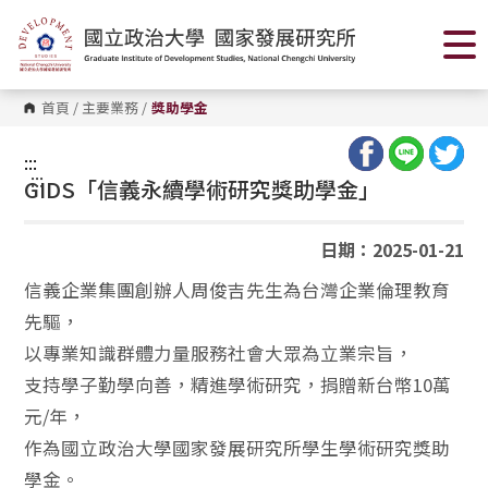
跳
到
主
要
內
容
首頁
/
主要業務
/
獎助學金
區
塊
:::
:::
GIDS「
信義永續學術研究獎助學金」
日期：2025-01-21
信義企業集團創辦人周俊吉先生為台灣企業倫理教育
先驅，
以專業知識群體力量服務社會大眾為立業宗旨，
支持學子勤學向善，精進學術研究，捐贈新台幣10萬
元/年，
作為國立政治大學國家發展研究所學生學術研究獎助
學金。