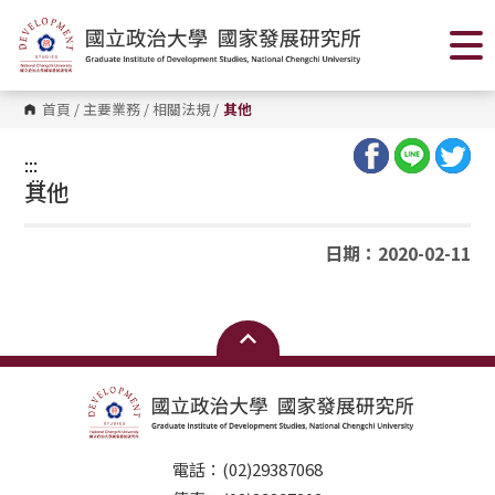
跳
到
主
要
內
容
首頁
/
主要業務
/
相關法規
/
其他
區
塊
:::
:::
其他
日期：2020-02-11
電話：(02)29387068