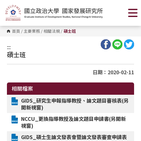
跳
到
主
要
內
容
首頁
/
主要業務
/
相關法規
/
碩士班
區
塊
:::
:::
碩士班
日期：2020-02-11
相關檔案
GIDS_
研究生申報指導教授、論文題目審核表(另
開新視窗)
NCCU_
更換指導教授及論文題目申請書(另開新
視窗)
GIDS_
碩士生論文發表會暨論文發表審查申請表