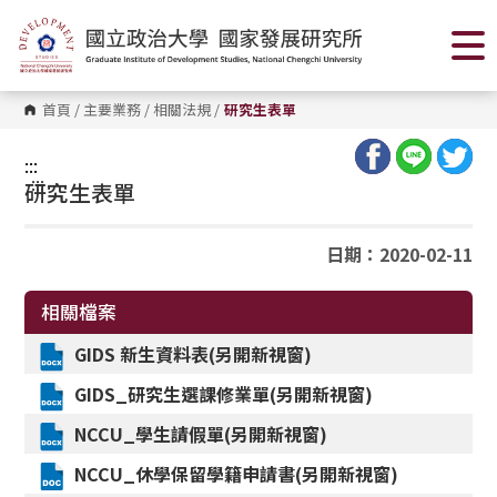
跳
到
主
要
內
容
首頁
/
主要業務
/
相關法規
/
研究生表單
區
塊
:::
:::
研究生表單
日期：2020-02-11
相關檔案
GIDS
新生資料表(另開新視窗)
GIDS_
研究生選課修業單(另開新視窗)
NCCU_
學生請假單(另開新視窗)
NCCU_
休學保留學籍申請書(另開新視窗)