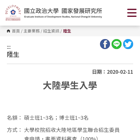
跳
到
主
要
內
容
首頁
/
主要業務
/
招生資訊
/
陸生
區
塊
:::
:::
陸生
日期：2020-02-11
大陸學生入學
名額：
碩士班1~3名；博士班1~3名
方式：
大學校院招收大陸地區學生聯合招生委員
會申請，書面資料審查（100%）