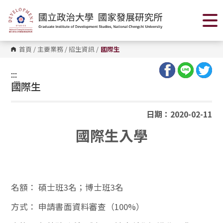
跳
到
主
要
內
容
首頁
/
主要業務
/
招生資訊
/
國際生
區
塊
:::
:::
國際生
日期：2020-02-11
國際生入學
名額：
碩士班3名；博士班3名
方式：
申請書面資料審查（100%）