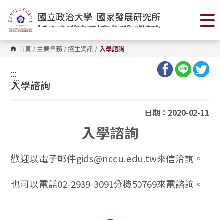
跳
到
主
要
內
容
首頁
/
主要業務
/
招生資訊
/
入學諮詢
區
塊
:::
:::
入學諮詢
日期：2020-02-11
入學諮詢
歡迎以電子郵件gids@nccu.edu.tw來信洽詢。
也可以電話02-2939-3091分機50769來電諮詢。