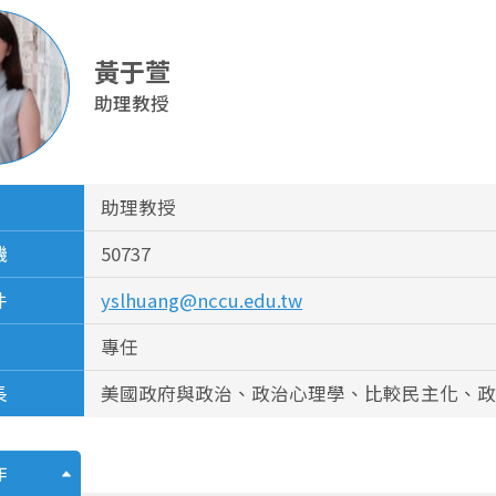
黃于萱
助理教授
助理教授
機
50737
件
yslhuang@nccu.edu.tw
專任
長
美國政府與政治、政治心理學、比較民主化、
作