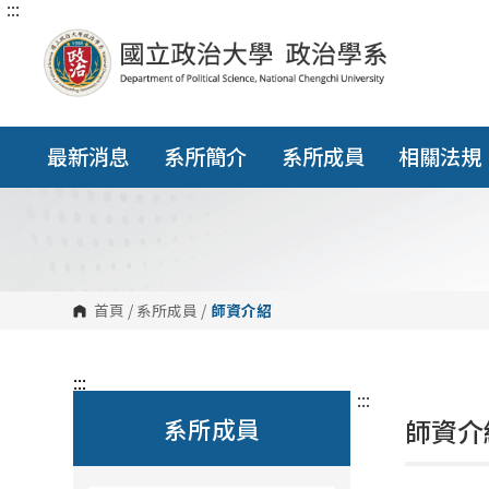
:::
跳
到
主
要
內
容
區
塊
最新消息
系所簡介
系所成員
相關法規
首頁
/
系所成員
/
師資介紹
:::
:::
系所成員
師資介