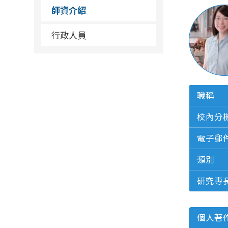
師資介紹
行政人員
職稱
校內分
電子郵
類別
研究專
個人著