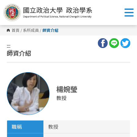
跳
到
主
要
內
容
首頁
/
系所成員
/
師資介紹
區
塊
:::
:::
師資介紹
楊婉瑩
教授
職稱
教授