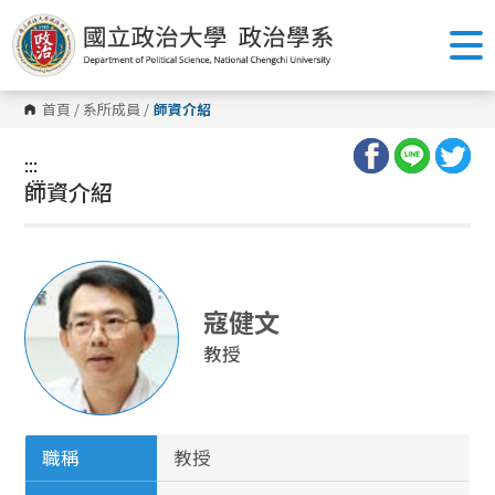
跳
到
主
要
內
容
首頁
/
系所成員
/
師資介紹
區
塊
:::
:::
師資介紹
寇健文
教授
職稱
教授