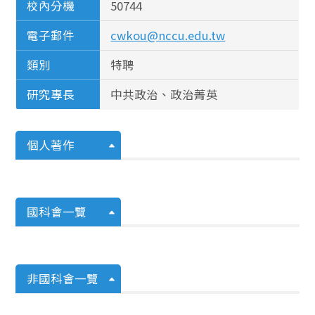
校內分機
50744
電子郵件
cwkou@nccu.edu.tw
類別
特聘
研究專長
中共政治、政治菁英
個人著作
國科會一覽
非國科會一覽