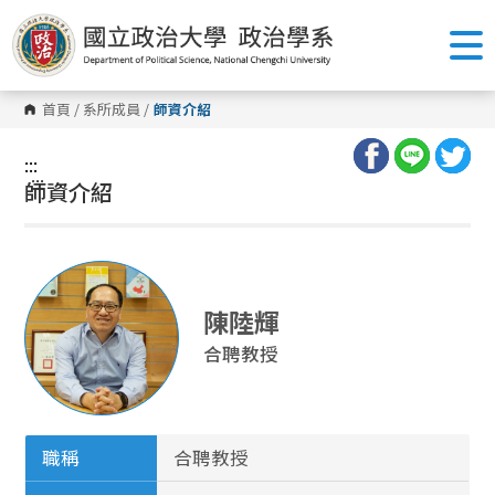
跳
到
主
要
內
容
首頁
/
系所成員
/
師資介紹
區
塊
:::
:::
師資介紹
陳陸輝
合聘教授
職稱
合聘教授