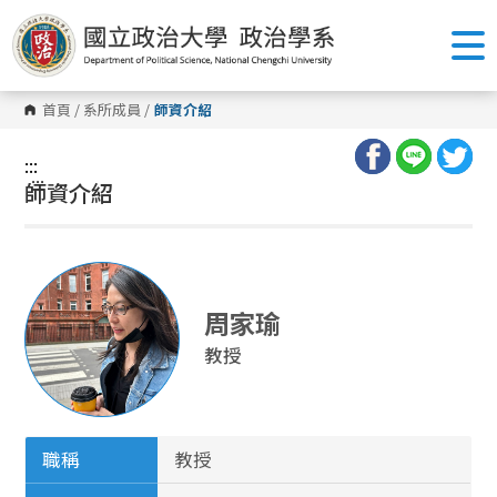
跳
到
主
要
內
容
首頁
/
系所成員
/
師資介紹
區
塊
:::
:::
師資介紹
周家瑜
教授
職稱
教授