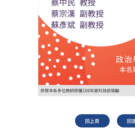
恭賀本系多位教師榮獲108年度科技部獎勵
回上頁
回