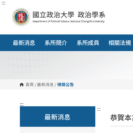
:::
跳
到
主
要
內
容
區
塊
最新消息
系所簡介
系所成員
相關法規
首頁
/
最新消息
/
得獎公告
:::
:::
最新消息
恭賀本