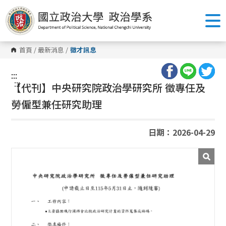
跳
到
主
要
內
容
首頁
/
最新消息
/
徵才訊息
區
塊
:::
:::
【代刊】中央研究院政治學研究所 徵專任及
勞僱型兼任研究助理
日期：2026-04-29