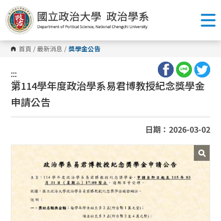
跳
到
主
要
內
容
首頁
/
最新消息
/
獎學金公告
區
塊
:::
:::
第114學年度政治學系易君博教授紀念獎學金
申請公告
日期：2026-03-02