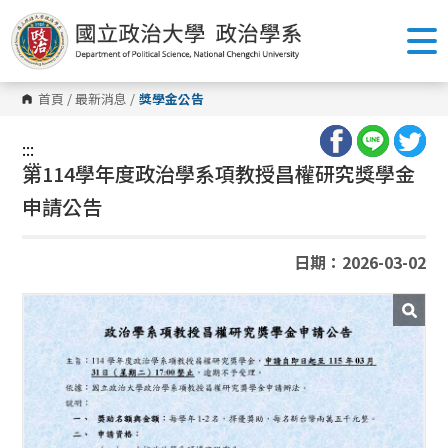
跳
到
主
要
內
容
首頁
/
最新消息
/
獎學金公告
區
塊
:::
:::
第114學年度政治學系項教授昌權研究獎學金
申請公告
日期：2026-03-02