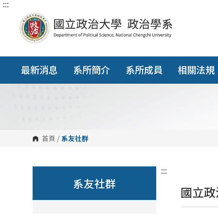
:::
跳
到
主
要
內
容
區
塊
最新消息
系所簡介
系所成員
相關法規
首頁
/
系友社群
:::
系友社群
國立政