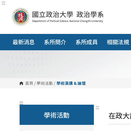
:::
跳
到
主
要
內
容
區
塊
最新消息
系所簡介
系所成員
相關法規
首頁
/
學術活動
/
學術演講 & 論壇
:::
:::
學術活動
在政大