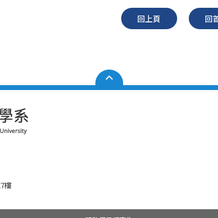
回上頁
回
7樓