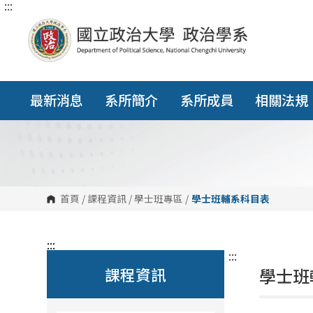
:::
跳
到
主
要
內
容
區
塊
最新消息
系所簡介
系所成員
相關法規
首頁
/
課程資訊
/
學士班專區
/
學士班輔系科目表
:::
:::
課程資訊
學士班