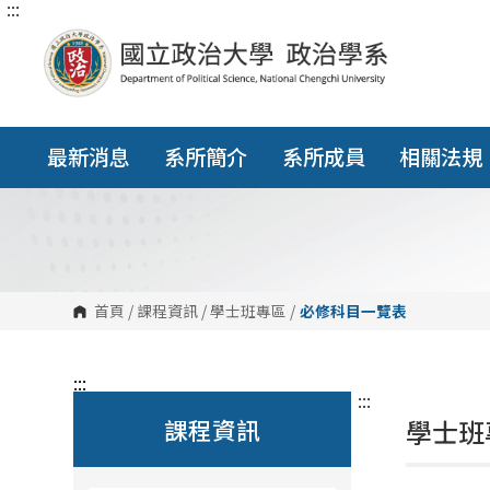
:::
跳
到
主
要
內
容
區
塊
最新消息
系所簡介
系所成員
相關法規
首頁
/
課程資訊
/
學士班專區
/
必修科目一覽表
:::
:::
課程資訊
學士班