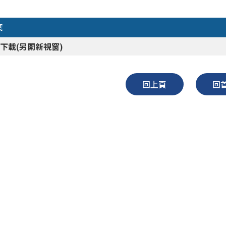
案
下載(另開新視窗)
回上頁
回