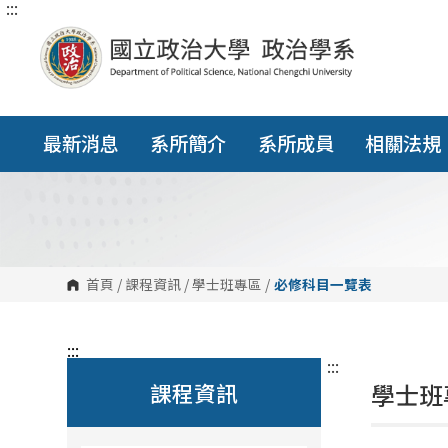
:::
跳
到
主
要
內
容
區
塊
最新消息
系所簡介
系所成員
相關法規
首頁
/
課程資訊
/
學士班專區
/
必修科目一覽表
:::
:::
課程資訊
學士班