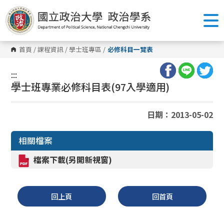
跳
到
主
要
內
容
首頁
/
課程資訊
/
學士班專區
/
必修科目一覽表
區
塊
:::
:::
學士班專業必修科目表(97入學適用)
日期：2013-05-02
相關檔案
檔案下載(另開新視窗)
回上頁
回首頁