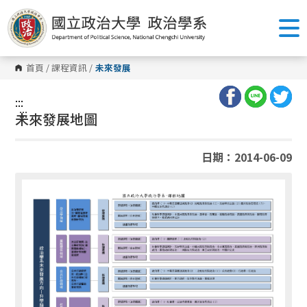
跳
到
主
要
內
容
首頁
/
課程資訊
/
未來發展
區
塊
:::
:::
未來發展地圖
日期：2014-06-09