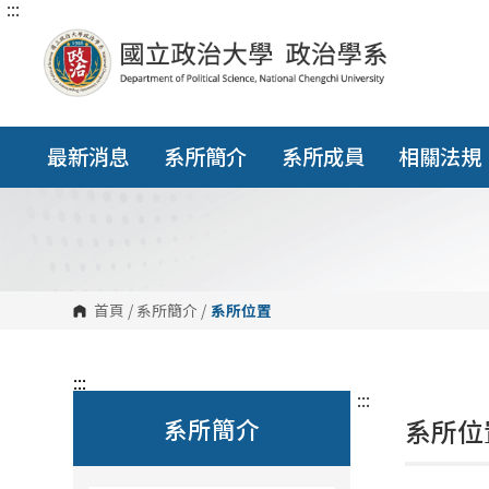
:::
跳
到
主
要
內
容
區
塊
最新消息
系所簡介
系所成員
相關法規
首頁
/
系所簡介
/
系所位置
:::
:::
系所簡介
系所位