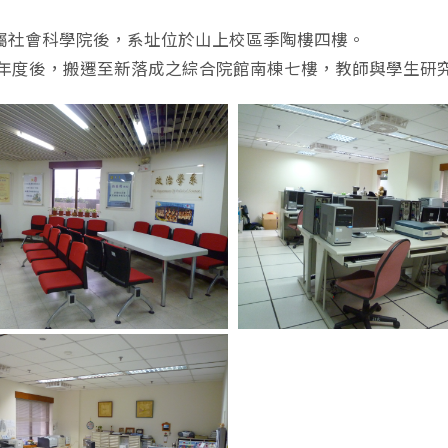
屬社會科學院後，系址位於山上校區季陶樓四樓。
年度後，搬遷至新落成之綜合院館南棟七樓，教師與學生研