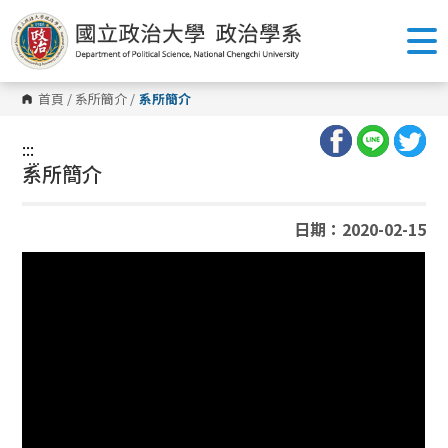
跳
到
主
要
內
容
首頁
/
系所簡介
/
系所簡介
區
塊
:::
:::
系所簡介
日期：2020-02-15