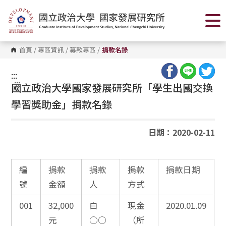
跳
到
主
要
內
容
首頁
/
專區資訊
/
募款專區
/
捐款名錄
區
塊
:::
:::
國立政治大學國家發展研究所「學生出國交換
學習獎助金」捐款名錄
日期：2020-02-11
編
捐款
捐款
捐款
捐款日期
號
金額
人
方式
001
32,000
白
現金
2020.01.09
元
○○
（所