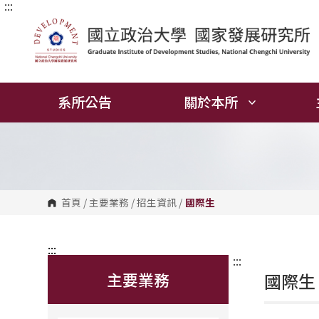
:::
跳
到
主
要
內
容
區
塊
系所公告
關於本所
首頁
/
主要業務
/
招生資訊
/
國際生
:::
:::
主要業務
國際生