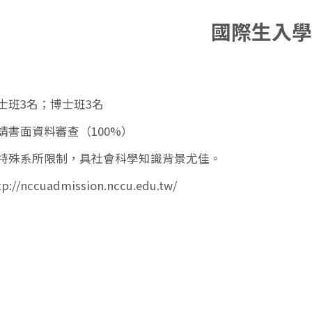
國際生入
士班3名；博士班3名
請書面資料審查（100%）
特殊系所限制，具社會科學知識背景尤佳。
tp://nccuadmission.nccu.edu.tw/