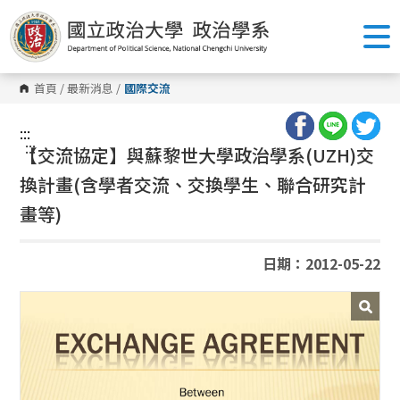
跳
到
主
要
內
容
首頁
/
最新消息
/
國際交流
區
塊
:::
:::
【交流協定】與蘇黎世大學政治學系(
UZH)
交
換計畫(含學者交流、交換學生、聯合研究計
畫等)
日期：2012-05-22