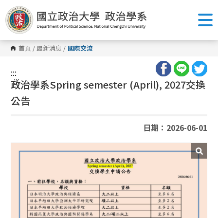
跳
到
主
要
內
容
首頁
/
最新消息
/
國際交流
區
塊
:::
:::
政治學系
Spring semester (April), 2027
交換
公告
日期：2026-06-01