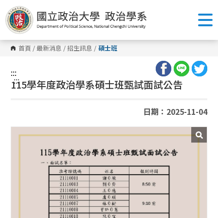
跳
到
主
要
內
容
首頁
/
最新消息
/
招生訊息
/
碩士班
區
塊
:::
:::
115學年度政治學系碩士班甄試面試公告
日期：2025-11-04